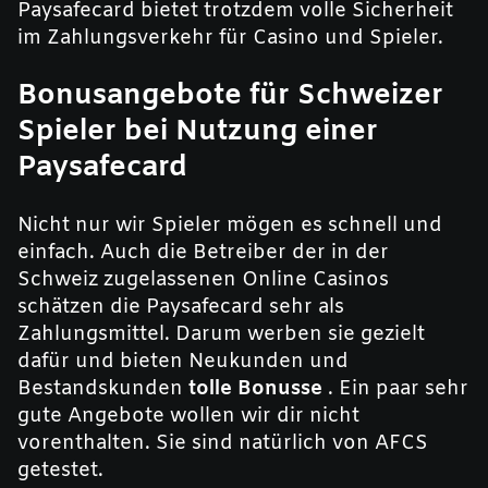
Paysafecard bietet trotzdem volle Sicherheit
im Zahlungsverkehr für Casino und Spieler.
Bonusangebote für Schweizer
Spieler bei Nutzung einer
Paysafecard
Nicht nur wir Spieler mögen es schnell und
einfach. Auch die Betreiber der in der
Schweiz zugelassenen Online Casinos
schätzen die Paysafecard sehr als
Zahlungsmittel. Darum werben sie gezielt
dafür und bieten Neukunden und
Bestandskunden
tolle Bonusse
. Ein paar sehr
gute Angebote wollen wir dir nicht
vorenthalten. Sie sind natürlich von AFCS
getestet.