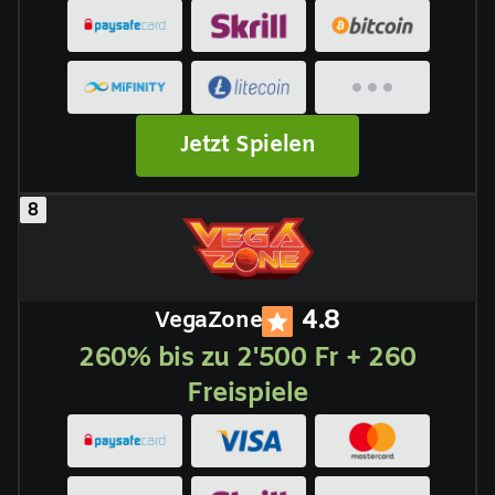
Jetzt Spielen
4.8
VegaZone
260% bis zu 2'500 Fr + 260
Freispiele