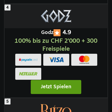
4.9
Godz
100% bis zu CHF 2'000 + 300
Freispiele
Jetzt Spielen