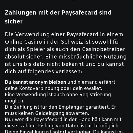
Zahlungen mit der Paysafecard sind
sicher
Die Verwendung einer Paysafecard in einem
Online Casino in der Schweiz ist sowohl für
dich als Spieler als auch den Casinobetreiber
absolut sicher. Eine missbräuchliche Nutzung
ist uns bis dato nicht bekannt und du kannst
dich auf folgendes verlassen:
Du kannst anonym bleiben
und niemand erfährt
deine Kontoverbindung oder dein ewallet.
Eine Verwendung ist auch ohne Registrierung
möglich.
Die Zahlung ist für den Empfänger garantiert. Er
muss keinen Geldeingang abwarten.
Nur wer die Paysafecard in der Hand hält kann mit
dieser zahlen. Fishing von Daten ist nicht möglich.
Deine Einzahlung ist sofort verfügbar. Du kannst im