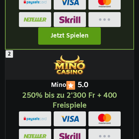
Jetzt Spielen
5.0
Mino
250% bis zu 2'300 Fr + 400
Freispiele