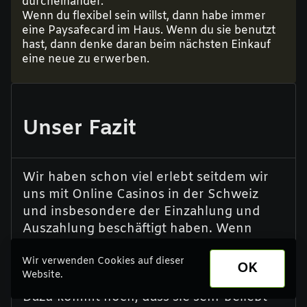
durcheinander.
Wenn du flexibel sein willst, dann habe immer
eine Paysafecard im Haus. Wenn du sie benutzt
hast, dann denke daran beim nächsten Einkauf
eine neue zu erwerben.
Unser Fazit
Wir haben schon viel erlebt seitdem wir
uns mit Online Casinos in der Schweiz
und insbesondere der Einzahlung und
Auszahlung beschäftigt haben. Wenn
etwas
reibungslos läuft
und auch noch
Wir verwenden Cookies auf dieser
schnell, dann sind wir davon begeistert.
OK
Website.
Und beides trifft auf die Paysafecard zu.
Dazu kommt noch, dass sie sehr beliebt