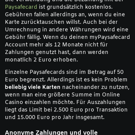
Paysafecard
ist grundsätzlich kostenlos.
Gebühren fallen allerdings an, wenn du eine
Karte zurücktauschen willst. Auch bei der
Umrechnung in andere Währungen wird eine
Gebühr fällig. Wenn du deinen myPaysafecard
Account mehr als 12 Monate nicht für
Zahlungen genutzt hast, dann werden
monatlich 2 Euro erhoben.
Einzelne Paysafecards sind im Betrag auf 50
Euro begrenzt. Allerdings ist es kein Problem
beliebig viele Karten
nacheinander zu nutzen,
wenn man eine größere Summe im Online
Casino einzahlen möchte. Für Auszahlungen
liegt das Limit bei 2.500 Euro pro Transaktion
und 15.000 Euro pro Jahr insgesamt.
Anonyme Zahlungen und volle