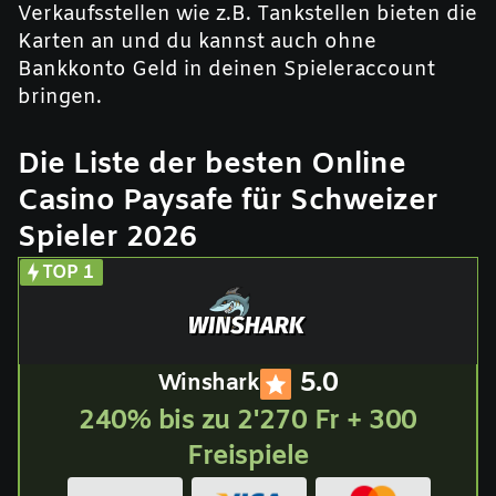
Verkaufsstellen wie z.B. Tankstellen bieten die
Karten an und du kannst auch ohne
Bankkonto Geld in deinen Spieleraccount
bringen.
Die Liste der besten Online
Casino Paysafe für Schweizer
Spieler 2026
5.0
Winshark
240% bis zu 2'270 Fr + 300
Freispiele