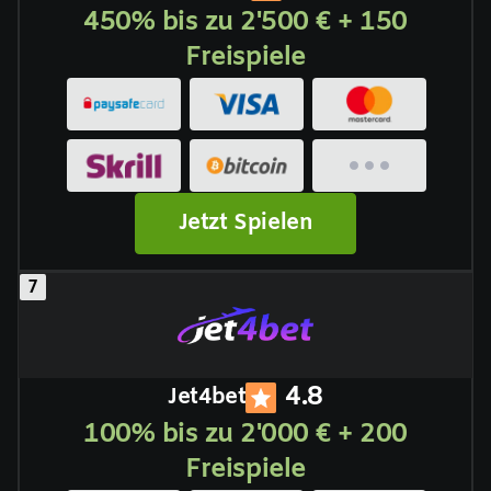
450% bis zu 2'500 € + 150
Freispiele
Jetzt Spielen
4.8
Jet4bet
100% bis zu 2'000 € + 200
Freispiele