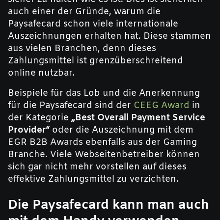
auch einer der Gründe, warum die
Paysafecard schon viele internationale
Auszeichnungen erhalten hat. Diese stammen
aus vielen Branchen, denn dieses
Zahlungsmittel ist grenzüberschreitend
online nutzbar.
Beispiele für das Lob und die Anerkennung
für die Paysafecard sind der
CEEG Award
in
der Kategorie
„Best Overall Payment Service
Provider“
oder die Auszeichnung mit dem
EGR B2B Awards ebenfalls aus der Gaming
Branche. Viele Webseitenbetreiber können
sich gar nicht mehr vorstellen auf dieses
effektive Zahlungsmittel zu verzichten.
Die Paysafecard kann man auch