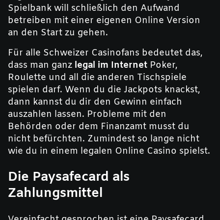
Spielbank will schließlich den Aufwand
betreiben mit einer eigenen Online Version
an den Start zu gehen.
Für alle Schweizer Casinofans bedeutet das,
dass man ganz
legal im Internet
Poker,
Roulette und all die anderen Tischspiele
spielen darf. Wenn du die Jackpots knackst,
dann kannst du dir den Gewinn einfach
auszahlen lassen. Probleme mit den
Behörden oder dem Finanzamt musst du
nicht befürchten. Zumindest so lange nicht
wie du in einem legalen Online Casino spielst.
Die Paysafecard als
Zahlungsmittel
Vereinfacht gesprochen ist eine Paysafecard