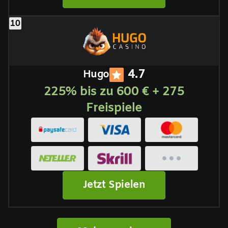
4.7
Hugo
225% bis zu 600 € + 275
Freispiele
Jetzt Spielen