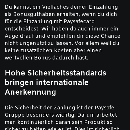
Du kannst ein Vielfaches deiner Einzahlung
als Bonusguthaben erhalten, wenn du dich
für die Einzahlung mit Paysafecard
entscheidest. Wir haben da auch immer ein
Auge drauf und empfehlen dir diese Chance
nicht ungenutzt zu lassen. Vor allem weil du
keine zusätzlichen Kosten aber einen
wertvollen Bonus dadurch hast.
Hohe Sicherheitsstandards
bringen internationale
Anerkennung
Die Sicherheit der Zahlung ist der Paysafe
Gruppe besonders wichtig. Darum arbeitet
man kontinuierlich daran sein Produkt so
sicher zu halten wie es ist. Dies ist sicherlich