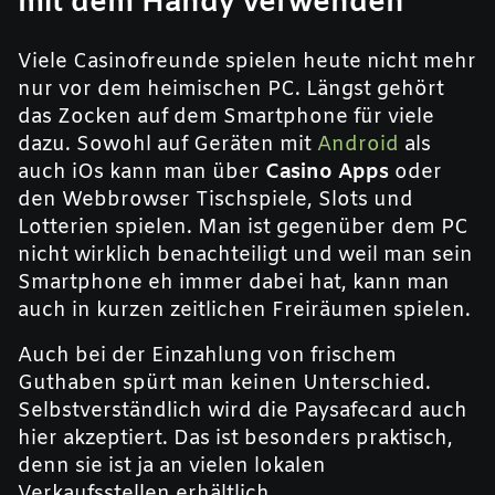
mit dem Handy verwenden
Viele Casinofreunde spielen heute nicht mehr
nur vor dem heimischen PC. Längst gehört
das Zocken auf dem Smartphone für viele
dazu. Sowohl auf Geräten mit
Android
als
auch iOs kann man über
Casino Apps
oder
den Webbrowser Tischspiele, Slots und
Lotterien spielen. Man ist gegenüber dem PC
nicht wirklich benachteiligt und weil man sein
Smartphone eh immer dabei hat, kann man
auch in kurzen zeitlichen Freiräumen spielen.
Auch bei der Einzahlung von frischem
Guthaben spürt man keinen Unterschied.
Selbstverständlich wird die Paysafecard auch
hier akzeptiert. Das ist besonders praktisch,
denn sie ist ja an vielen lokalen
Verkaufsstellen erhältlich.