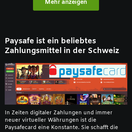
Mehr anzeigen
Paysafe ist ein beliebtes
Zahlungsmittel in der Schweiz
In Zeiten digitaler Zahlungen und immer
neuer virtueller Währungen ist die
Paysafecard eine Konstante. Sie schafft die