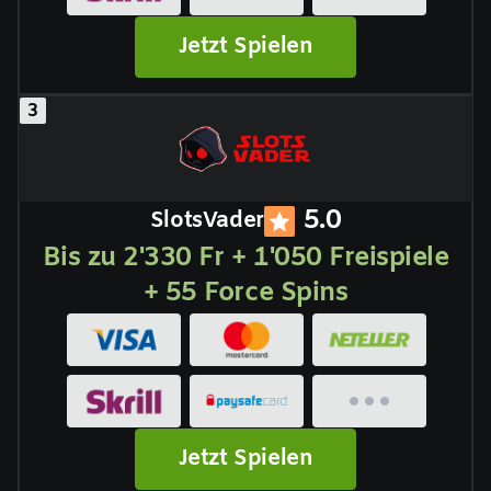
Jetzt Spielen
5.0
SlotsVader
Bis zu 2'330 Fr + 1'050 Freispiele
+ 55 Force Spins
Jetzt Spielen