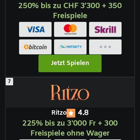
250% bis zu CHF 3'300 + 350
Freispiele
Jetzt Spielen
4.8
Ritzo
225% bis zu 3'000 Fr + 300
Freispiele ohne Wager