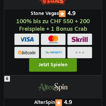
4.9
Stone Vegas
100% bis zu CHF 550 + 200
Freispiele + 1 Bonus Crab
Jetzt Spielen
4.9
AlterSpin