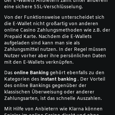
der E-Wallets Anbietern zählt unter anderem
eine sichere SSL-Verschlüsselung.
Von der Funktionsweise unterscheidet sich
die E-Wallet nicht großartig von anderen
online Casino Zahlungsmethoden wie z.B. der
Prepaid Karte. Nachdem die E-Wallets
aufgeladen sind kann man sie als
Zahlungsmittel nutzen. In der Regel müssen
Nutzer vorher aber ihre persönlichen Daten
mit den E-Wallets verknüpfen.
Das
online Banking
gehört ebenfalls zu den
Kategorien des
instant banking
. Der Vorteil
des online Bankings gegenüber der
klassischen Überweisung oder anderer
Zahlungsarten, ist das schnelle Auszahlen.
Mit Hilfe von Anbietern wie Klarna können