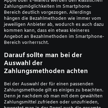
Apple oder E-Wallets werden den klassischen
Zahlungsmöglichkeiten im Smartphone-
Bereich deutlich vorgezogen. Allerdings
hängen die Bezahlmethoden wie immer vom
jeweiligen Anbieter ab, wodurch es auch dazu
kommen kann, dass ein etwas kleineres
Angebot an Bezahlmethoden im Smartphone-
Bereich vorherrscht.
Darauf sollte man bei der
Auswahl der
Zahlungsmethoden achten
Bei der Auswahl der für einen passenden
Zahlungsmethode gilt es einiges zu beachten.
Denn je nachdem ob man mit dem gewählten
Zahlungsmittel zufrieden oder unzufrieden,