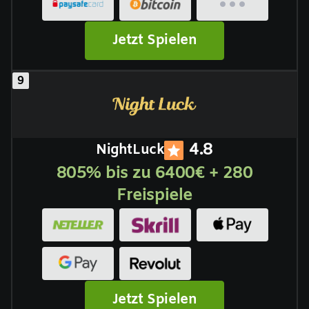
Jetzt Spielen
4.8
NightLuck
805% bis zu 6400€ + 280
Freispiele
Jetzt Spielen