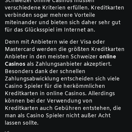
Schweizer online Casinos müssen
verschiedene Kriterien erfüllen. Kreditkarten
verbinden sogar mehrere Vorteile
miteinander und bieten sich daher sehr gut
für das Glücksspiel im Internet an.
Denn mit Anbietern wie der Visa oder
Mastercard werden die größten Kreditkarten
Anbieter in den meisten Schweizer
online
Casinos
als Zahlungsanbieter akzeptiert.
Besonders dank der schnellen
Zahlungsabwicklung entscheiden sich viele
Casino Spieler für die herkömmlichen
Kreditkarten in online Casinos. Allerdings
können bei der Verwendung von
Kreditkarten auch Gebühren entstehen, die
man als Casino Spieler nicht außer Acht
lassen sollte.