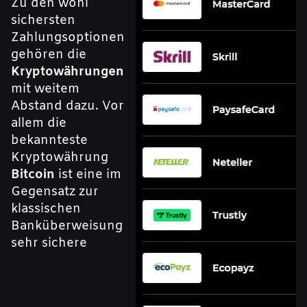
Zu den wohl
sichersten
Zahlungsoptionen
gehören die
Kryptowährungen
mit weitem
Abstand dazu. Vor
allem die
bekannteste
Kryptowährung
Bitcoin
ist eine im
Gegensatz zur
klassischen
Banküberweisung
sehr sichere