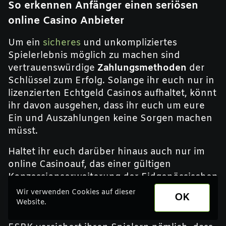
So erkennen Anfänger einen seriösen
online Casino Anbieter
Um ein
sicheres
und unkompliziertes
Spielerlebnis möglich zu machen sind
vertrauenswürdige
Zahlungsmethoden
der
Schlüssel zum Erfolg. Solange ihr euch nur in
lizenzierten Echtgeld Casinos aufhaltet, könnt
ihr davon ausgehen, dass ihr euch um eure
Ein und Auszahlungen keine Sorgen machen
müsst.
Haltet ihr euch darüber hinaus auch nur im
online Casinoauf, das einer gültigen
Konzessionserweiterung der Eidgenössischen
Spielbankenkommission (
ESBK
) unterliegen,
Wir verwenden Cookies auf dieser
OK
so müsst ihr euch um weitere
Website.
Sicherheitsaspekte keine Sorgen machen. Die