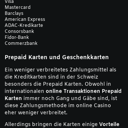
Visa
Mastercard
Barclays
American Express
ADAC-Kredikarte
Consorsbank
Fidor-Bank
Commerzbank
Prepaid Karten und Geschenkkarten
Ein weniger verbreitetes Zahlungsmittel als
die Kreditkarten sind in der Schweiz
besonders die Prepaid Karten. Obwohl in
internationalen
online Transaktionen Prepaid
Karten
immer noch Gang und Gäbe sind, ist
diese Zahlungsmethode im online Casino
eher weniger verbreitet.
Allerdings bringen die Karten einige
Vorteile