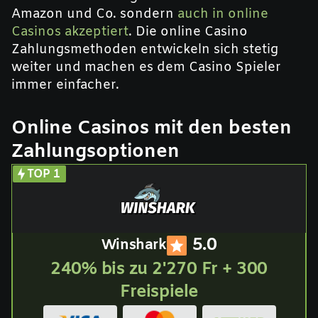
Amazon und Co. sondern
auch in online
Casinos akzeptiert
. Die online Casino
Zahlungsmethoden entwickeln sich stetig
weiter und machen es dem Casino Spieler
immer einfacher.
Online Casinos mit den besten
Zahlungsoptionen
5.0
Winshark
240% bis zu 2'270 Fr + 300
Freispiele