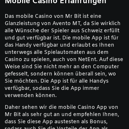
Mobile Casino Erfahrungen
Das mobile Casino von Mr Bit ist eine
Glanzleistung von Avento MT, da Sie wirklich
alle Wünsche der Spieler aus Schweiz erfüllt
und gut verfügbar ist. Die mobile App ist für
das Handy verfügbar und erlaubt es Ihnen
unterwegs alle Spielautomaten aus dem
Casino zu spielen, auch von NetEnt. Auf diese
Weise sind Sie nicht mehr an den Computer
gefesselt, sondern können überall sein, wo
Sie möchten. Die App ist für alle Handys
verfügbar, sodass Sie die App immer
verwenden können.
Daher sehen wir die mobile Casino App von
Mr Bit als sehr gut an und empfehlen Ihnen,
dass Sie diese App austesten als Bonus,
sodass auch Sie die Vorteile der App als