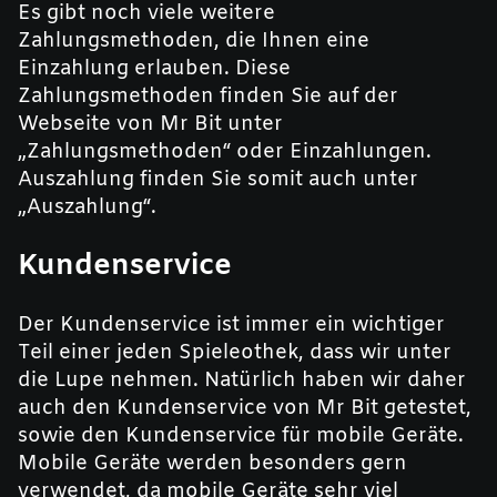
Es gibt noch viele weitere
Zahlungsmethoden, die Ihnen eine
Einzahlung erlauben. Diese
Zahlungsmethoden finden Sie auf der
Webseite von Mr Bit unter
„Zahlungsmethoden“ oder Einzahlungen.
Auszahlung finden Sie somit auch unter
„Auszahlung“.
Kundenservice
Der Kundenservice ist immer ein wichtiger
Teil einer jeden Spieleothek, dass wir unter
die Lupe nehmen. Natürlich haben wir daher
auch den Kundenservice von Mr Bit getestet,
sowie den Kundenservice für mobile Geräte.
Mobile Geräte werden besonders gern
verwendet, da mobile Geräte sehr viel