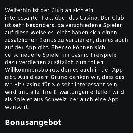
Weiterhin ist der Club an sich ein
interessanter Fakt über das Casino. Der Club
ist sehr besonders, da verschiedene Spieler
auf diese Weise es leicht haben sich einen
zusätzlichen Bonus zu verdienen, den es auch
auf der App gibt. Ebenso können sich
verschiedene Spieler im Casino Freispiele
dazu verdienen zusätzlich zum tollen
Willkommensbonus, den es auch in der App
gibt. Aus diesem Grund denken wir, dass das
Mr Bit Casino für Sie sehr interessant sein
wird und alle Ihre Erwartungen erfüllen wird
als Spieler aus Schweiz, der auch eine App
wünscht.
Bonusangebot