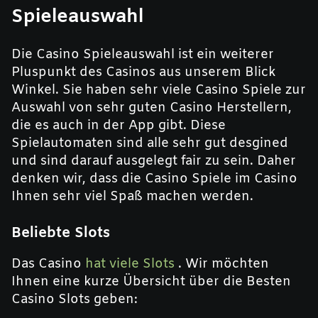
Spieleauswahl
Die Casino Spieleauswahl ist ein weiterer
Pluspunkt des Casinos aus unserem Blick
Winkel. Sie haben sehr viele Casino Spiele zur
Auswahl von sehr guten Casino Herstellern,
die es auch in der App gibt. Diese
Spielautomaten sind alle sehr gut desgined
und sind darauf ausgelegt fair zu sein. Daher
denken wir, dass die Casino Spiele im Casino
Ihnen sehr viel Spaß machen werden.
Beliebte Slots
Das Casino
hat viele Slots
. Wir möchten
Ihnen eine kurze Übersicht über die Besten
Casino Slots geben: