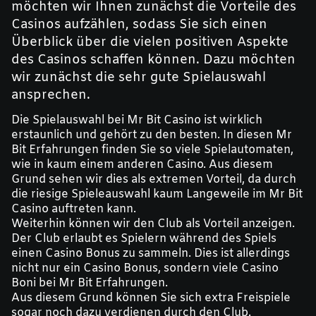
möchten wir Ihnen zunächst die Vorteile des
Casinos aufzählen, sodass Sie sich einen
Überblick über die vielen positiven Aspekte
des Casinos schaffen können. Dazu möchten
wir zunächst die sehr gute Spielauswahl
ansprechen.
Die Spielauswahl bei Mr Bit Casino ist wirklich
erstaunlich und gehört zu den besten. In diesen Mr
Bit Erfahrungen finden Sie so viele Spielautomaten,
wie in kaum einem anderen Casino. Aus diesem
Grund sehen wir dies als extremen Vorteil, da durch
die riesige Spieleauswahl kaum Langeweile im Mr Bit
Casino auftreten kann.
Weiterhin können wir den Club als Vorteil anzeigen.
Der Club erlaubt es Spielern während des Spiels
einen Casino Bonus zu sammeln. Dies ist allerdings
nicht nur ein Casino Bonus, sondern viele Casino
Boni bei Mr Bit Erfahrungen.
Aus diesem Grund können Sie sich extra Freispiele
sogar noch dazu verdienen durch den Club.