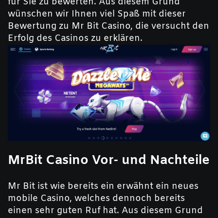
für Sie zu bewerten. Aus diesem Grund
wünschen wir Ihnen viel Spaß mit dieser
Bewertung zu Mr Bit Casino, die versucht den
Erfolg des Casinos zu erklären.
MrBit Casino Vor- und Nachteile
Mr Bit ist wie bereits ein erwähnt ein neues
mobile Casino, welches dennoch bereits
einen sehr guten Ruf hat. Aus diesem Grund