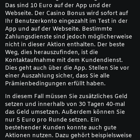
Das sind 10 Euro auf der App und der
Webseite. Der Casino Bonus wird sofort auf
Ihr Benutzerkonto eingezahlt im Test in der
App und auf der Webseite. Bestimmte
Zahlungsdienste sind jedoch möglicherweise
nicht in dieser Aktion enthalten. Der beste
Weg, dies herauszufinden, ist die
Kontaktaufnahme mit dem Kundendienst.
Dies geht auch über die App. Stellen Sie vor
einer Auszahlung sicher, dass Sie alle
Prämienbedingungen erfüllt haben.
In diesem Fall müssen Sie zusätzliches Geld
setzen und innerhalb von 30 Tagen 40-mal
das Geld umsetzen. Außerdem können Sie
nur 5 Euro pro Runde setzen. Ein
bestehender Kunden konnte auch gute
Aktionen nutzen. Dazu gehört beispielsweise