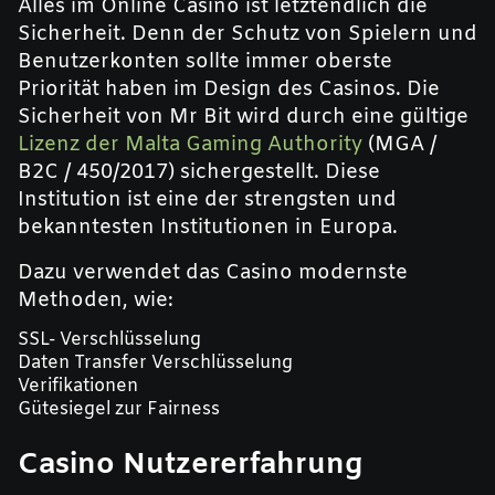
Alles im Online Casino ist letztendlich die
Sicherheit. Denn der Schutz von Spielern und
Benutzerkonten sollte immer oberste
Priorität haben im Design des Casinos. Die
Sicherheit von Mr Bit wird durch eine gültige
Lizenz der Malta Gaming Authority
(MGA /
B2C / 450/2017) sichergestellt. Diese
Institution ist eine der strengsten und
bekanntesten Institutionen in Europa.
Dazu verwendet das Casino modernste
Methoden, wie:
SSL- Verschlüsselung
Daten Transfer Verschlüsselung
Verifikationen
Gütesiegel zur Fairness
Casino Nutzererfahrung