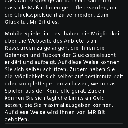
dass Glücksspiel gefährlich sein kann und
dass alle Maßnahmen getroffen werden, um
die Glücksspielsucht zu vermeiden. Zum
Glück tut Mr Bit dies.
Mobile Spieler im Test haben die Möglichkeit
über die Webseite des Anbieters an
Ressourcen zu gelangen, die Ihnen die
Gefahren und Tücken der Glücksspielsucht
erklärt und aufzeigt. Auf diese Weise können
Sie sich selber schützen. Zudem haben Sie
die Möglichkeit sich selber auf bestimmte Zeit
oder komplett sperren zu lassen, wenn das
Spielen aus der Kontrolle gerät. Zudem
können Sie sich tägliche Limits an Geld
setzen, die Sie maximal ausgeben können.
Auf diese Weise wird Ihnen von MR Bit
geholfen.