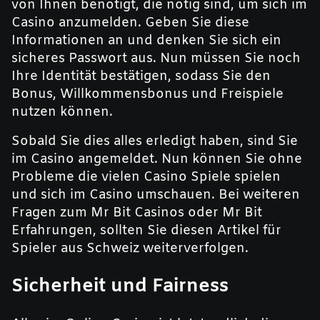
von Ihnen benötigt, die nötig sind, um sich im
Casino anzumelden. Geben Sie diese
Informationen an und denken Sie sich ein
sicheres Passwort aus. Nun müssen Sie noch
Ihre Identität bestätigen, sodass Sie den
Bonus, Willkommensbonus und Freispiele
nutzen können.
Sobald Sie dies alles erledigt haben, sind Sie
im Casino angemeldet. Nun können Sie ohne
Probleme die vielen Casino Spiele spielen
und sich im Casino umschauen. Bei weiteren
Fragen zum Mr Bit Casinos oder Mr Bit
Erfahrungen, sollten Sie diesen Artikel für
Spieler aus Schweiz weiterverfolgen.
Sicherheit und Fairness