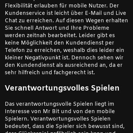
Flexibilität erlauben für mobile Nutzer. Der
Kundenservice ist leicht über E-Mail und Live
Chat zu erreichen. Auf diesen Wegen erhalten
Sie schnell Antwort und Ihre Probleme
werden zeitnah bearbeitet. Leider gibt es
keine Möglichkeit den Kundendienst per
Telefon zu erreichen, weshalb dies leider ein
kleiner Negativpunkt ist. Dennoch sehen wir
den Kundendienst als ausreichend an, da er
sehr hilfreich und fachgerecht ist.
Verantwortungsvolles Spielen
Das verantwortungsvolle Spielen liegt im
Interesse von Mr Bit und von den mobile
Spielern. Verantwortungsvolles Spielen
bedeutet, dass die Spieler sich bewusst sind,